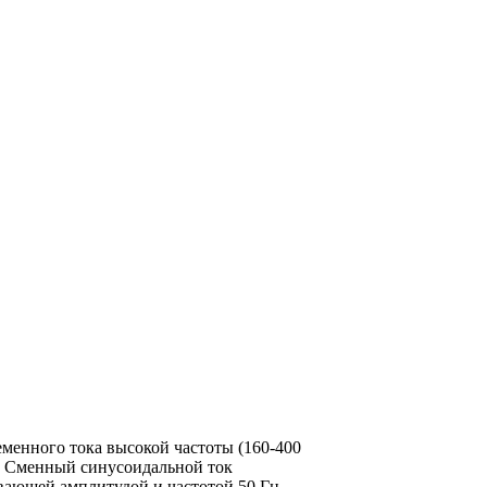
менного тока высокой частоты (160-400
). Сменный синусоидальной ток
вающей амплитудой и частотой 50 Гц.