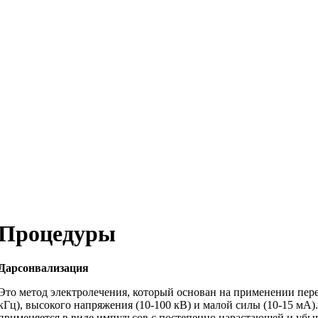
Процедуры
Дарсонвализация
Это метод электролечения, который основан на применении пере
кГц), высокого напряжения (10-100 кВ) и малой силы (10-15 мА
применяется в виде импульсов с постепенно нарастающей и убы