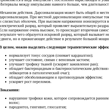
Интервалы между импульсами намного больше, чем длительност
Механизм действия. Дарсонвализация может быть общей и местн
дарсонвализация. При местной дарсонвализации импульсные то
и слизистых оболочек. При высоком напряжении ионизируется во
электрический разряд, который проявляет выразительную раздр
Если напряжение очень высокое, то происходит вторичная самос
результате чего образуется искровой разряд, который вызывает 
сдвиги, но и прижигающее действие в результате большой мощн
В целом, можно выделить следующие терапевтические эффек
нормализует тонус сосудов (снимает кардиалгии);
улучшает состояние, связан с венозным застоем;
улучшает трофику тканей (ускоряет заживление ран);
обладает бактерицидным и бактериостатическим действия
лейкоцитов в патологический очаг);
обладает обезболивающим и противозудным эффектом;
ускоряет рост переломов.
Показания:
нарушение трофики кожи, которое сопровождается ранним 
волос;
пародонтоз, гингивит, глоссалгия;